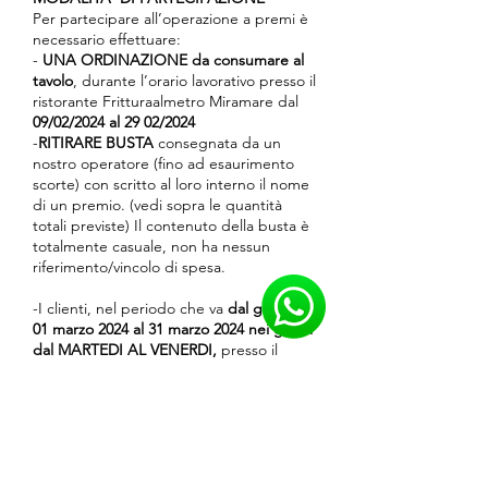
Per partecipare all’operazione a premi è
necessario effettuare:
-
UNA ORDINAZIONE da consumare al
tavolo
, durante l’orario lavorativo presso il
ristorante Fritturaalmetro Miramare dal
09/02/2024 al 29 02/2024
-
RITIRARE BUSTA
consegnata da un
nostro operatore (fino ad esaurimento
scorte) con scritto al loro interno il nome
di un premio. (vedi sopra le quantità
totali previste) Il contenuto della busta è
totalmente casuale, non ha nessun
riferimento/vincolo di spesa.
-I clienti, nel periodo che va
dal giorno
01 marzo 2024 al 31 marzo 2024 nei giorni
dal MARTEDI AL VENERDI,
presso il
Ristorante Fritturaalmetro Miramare con
l’ausilio del personale apriranno la busta
scoprire il premio. Una volta aver
verificato, il personale consegnerà
l’omaggio corrispondente contenuto al
suo interno.