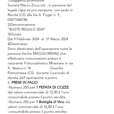
1)Soggetto promotore
Società Marco Zicca srls , in persona del
legale rapp.te pro-tempore, con sede in
Rende (CS) alla Via A. Fogar n. 9,
03471040786
.
2)Denominazione
“BUSTE REGALO 2024”
3)Durata
Dal 9 Febbraio 2024 al 31 Marzo 2024
4)Destinatari
Sono destinatari dell’operazione tutte le
persone fisiche MAGGIORENNI che
effettuano consumazioni presso il
ristorante Fritturaalmetro Miramare in via
A. Vespucci 16 Guardia
Piemontese (CS) durante il periodo di
durata dell’operazione a premi.
5.
PREMI IN PALIO
-Numero 250 per
1 PEPATA DI COZZE
dal valore commerciale di 12,00 € l’uno
consumabile presso il punto vendita
-Numero 250 per
1 Bottiglia di Vino
dal
valore commerciale di 16,00 € l’uno
consumabile presso il punto vendita